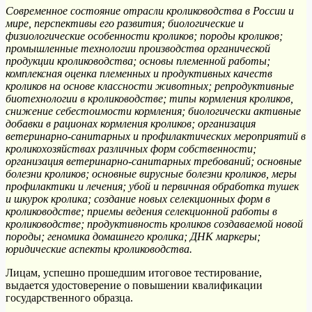
Современное состояние отрасли кролиководства в России и
мире, перспективы его развития; биологические и
физиологические особенности кроликов; породы кроликов;
промышленные технологии производства органической
продукции кролиководства; основы племенной работы;
комплексная оценка племенных и продуктивных качеств
кроликов на основе классности животных; репродуктивные
биотехнологии в кролиководстве; типы кормления кроликов,
снижение себестоимости кормления; биологически активные
добавки в рационах кормления кроликов; организация
ветеринарно-санитарных и профилактических мероприятий в
кроликохозяйствах различных форм собственности;
организация ветеринарно-санитарных требований; основные
болезни кроликов; основные вирусные болезни кроликов, меры
профилактики и лечения; убой и первичная обработка тушек
и шкурок кролика; создание новых селекционных форм в
кролиководстве; приемы ведения селекционной работы в
кролиководстве; продуктивность кроликов создаваемой новой
породы; геномика домашнего кролика; ДНК маркеры;
юридические аспекты кролиководства.
Лицам, успешно прошедшим итоговое тестирование,
выдается удостоверение о повышении квалификации
государственного образца.