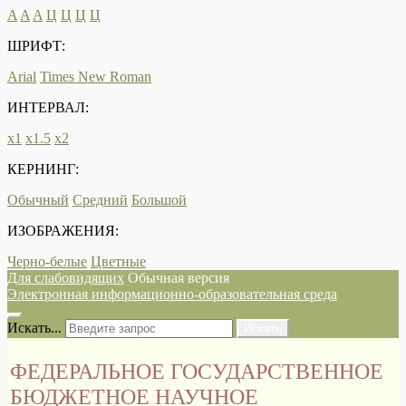
A
A
A
Ц
Ц
Ц
Ц
ШРИФТ:
Arial
Times New Roman
ИНТЕРВАЛ:
х1
х1.5
х2
КЕРНИНГ:
Обычный
Средний
Большой
ИЗОБРАЖЕНИЯ:
Черно-белые
Цветные
Для слабовидящих
Обычная версия
Электронная информационно-образовательная среда
Искать...
Искать
ФЕДЕРАЛЬНОЕ ГОСУДАРСТВЕННОЕ
БЮДЖЕТНОЕ НАУЧНОЕ