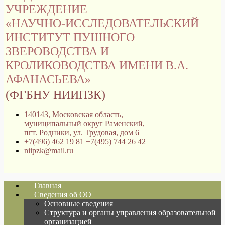
УЧРЕЖДЕНИЕ
«НАУЧНО-ИССЛЕДОВАТЕЛЬСКИЙ
ИНСТИТУТ ПУШНОГО
ЗВЕРОВОДСТВА И
КРОЛИКОВОДСТВА ИМЕНИ В.А.
АФАНАСЬЕВА»
(ФГБНУ НИИПЗК)
140143, Московская область,
муниципальный округ Раменский,
пгт. Родники, ул. Трудовая, дом 6
+7(496) 462 19 81 +7(495) 744 26 42
niipzk@mail.ru
Главная
Сведения об ОО
Основные сведения
Структура и органы управления образовательной
организацией