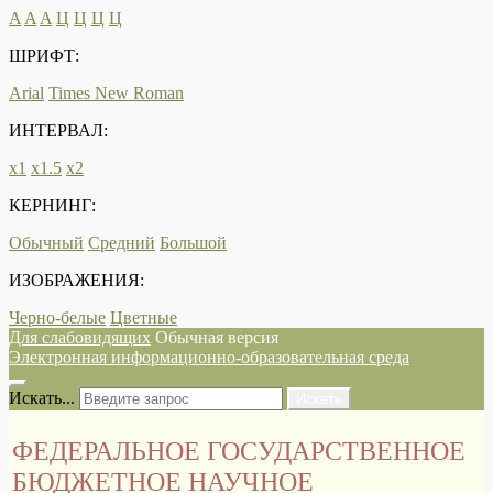
A
A
A
Ц
Ц
Ц
Ц
ШРИФТ:
Arial
Times New Roman
ИНТЕРВАЛ:
х1
х1.5
х2
КЕРНИНГ:
Обычный
Средний
Большой
ИЗОБРАЖЕНИЯ:
Черно-белые
Цветные
Для слабовидящих
Обычная версия
Электронная информационно-образовательная среда
Искать...
Искать
ФЕДЕРАЛЬНОЕ ГОСУДАРСТВЕННОЕ
БЮДЖЕТНОЕ НАУЧНОЕ