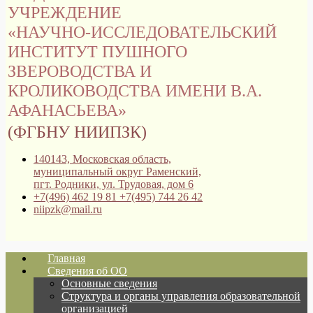
УЧРЕЖДЕНИЕ
«НАУЧНО-ИССЛЕДОВАТЕЛЬСКИЙ
ИНСТИТУТ ПУШНОГО
ЗВЕРОВОДСТВА И
КРОЛИКОВОДСТВА ИМЕНИ В.А.
АФАНАСЬЕВА»
(ФГБНУ НИИПЗК)
140143, Московская область,
муниципальный округ Раменский,
пгт. Родники, ул. Трудовая, дом 6
+7(496) 462 19 81 +7(495) 744 26 42
niipzk@mail.ru
Главная
Сведения об ОО
Основные сведения
Структура и органы управления образовательной
организацией