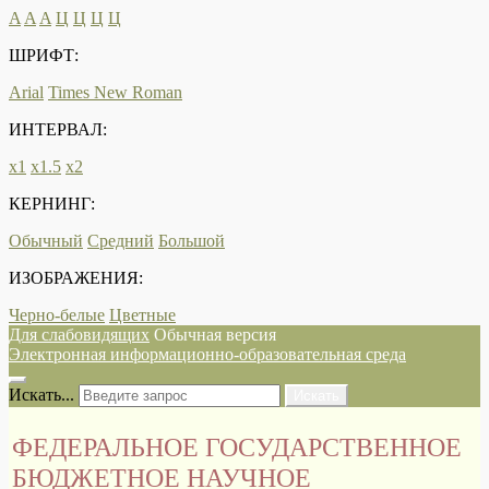
A
A
A
Ц
Ц
Ц
Ц
ШРИФТ:
Arial
Times New Roman
ИНТЕРВАЛ:
х1
х1.5
х2
КЕРНИНГ:
Обычный
Средний
Большой
ИЗОБРАЖЕНИЯ:
Черно-белые
Цветные
Для слабовидящих
Обычная версия
Электронная информационно-образовательная среда
Искать...
Искать
ФЕДЕРАЛЬНОЕ ГОСУДАРСТВЕННОЕ
БЮДЖЕТНОЕ НАУЧНОЕ