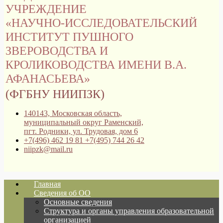
УЧРЕЖДЕНИЕ
«НАУЧНО-ИССЛЕДОВАТЕЛЬСКИЙ
ИНСТИТУТ ПУШНОГО
ЗВЕРОВОДСТВА И
КРОЛИКОВОДСТВА ИМЕНИ В.А.
АФАНАСЬЕВА»
(ФГБНУ НИИПЗК)
140143, Московская область,
муниципальный округ Раменский,
пгт. Родники, ул. Трудовая, дом 6
+7(496) 462 19 81 +7(495) 744 26 42
niipzk@mail.ru
Главная
Сведения об ОО
Основные сведения
Структура и органы управления образовательной
организацией