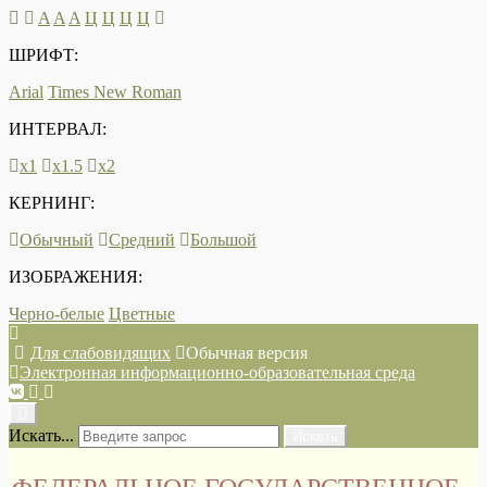
A
A
A
Ц
Ц
Ц
Ц
ШРИФТ:
Arial
Times New Roman
ИНТЕРВАЛ:
х1
х1.5
х2
КЕРНИНГ:
Обычный
Средний
Большой
ИЗОБРАЖЕНИЯ:
Черно-белые
Цветные
Для слабовидящих
Обычная версия
Электронная информационно-образовательная среда
Искать...
Искать