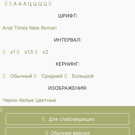
A
A
A
Ц
Ц
Ц
Ц
ШРИФТ:
Arial
Times New Roman
ИНТЕРВАЛ:
х1
х1.5
х2
КЕРНИНГ:
Обычный
Средний
Большой
ИЗОБРАЖЕНИЯ:
Черно-белые
Цветные
Для слабовидящих
Обычная версия