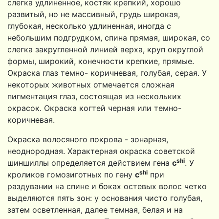
слегка удлиненное, костяк крепкий, хорошо
развитый, но не массивный, грудь широкая,
глубокая, несколько удлинен­ная, иногда с
небольшим подгрудком, спина прямая, широкая, со
слегка закругленной линией верха, круп округлой
формы, широ­кий, конечности крепкие, прямые.
Окраска глаз темно- коричневая, голубая, серая. У
некоторых животных отмечается сложная
пигментация глаз, состоящая из нескольких
окрасок. Окраска когтей черная или темно-
коричневая.
Окраска волосяного покрова - зонарная,
неоднородная. Ха­рактерная окраска советской
shi
шиншиллы определяется действи­ем гена
с
. У
shi
кроликов гомозиготных по гену
с
при
раздувании на спине и боках остевых волос четко
выделяются пять зон: у основания чисто голубая,
затем осветленная, далее темная, белая и на