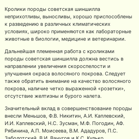
Кролики породы советская шиншилла
неприхотливы, вынос­ливы, хорошо приспособлены
к разведению в различных клима­тических
условиях, широко применяются как лабораторные
жи­вотные в биологии, медицине и ветеринарии.
Дальнейшая племенная работа с кроликами
породы совет­ская шиншилла должна вестись в
направлении увеличения ско­роспелости и
улучшения окраса волосяного покрова. Следует
также обратить внимание на качество волосяного
покрова, на­личие четко выраженной «розетки»,
отсутствие желтизны и бу­рого налета.
Значительный вклад в совершенствование породы
внесли Меньшов, Ф.В. Никитин, А.И. Каплевский,
И.И. Каплевский, Н.С. Зусман, М.Ф. Погодин, АФ.
Рябинина, А.П. Моисеева, В.М. Ададуров, П.С.
Заболотский, В.И. Вачугов и К.С. Кулько.