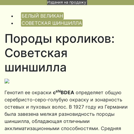
Издания на продажу
БЕЛЫЙ ВЕЛИКАН
СОВЕТСКАЯ ШИНШИЛЛА
Породы кроликов:
Советская
шиншилла
shi
Генотип ее окраски
с
BDEA
опреде­ляет общую
серебристо-серо-голубую окраску и зонарность
ос­тевых и пуховых волос. В 1927 году из Германии
была завезена мелкая разновидность породы
шиншилла, обладаю­щая отличными
акклиматизационными способностями. Средняя