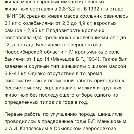
живая масса взрослых импортированных
животных составляла 2,8-3,2 кг. В 1932 г. в стаде
НИИПЗК средняя живая масса крольчих равнялась
3,1 кг с колебаниями от 2,2 до 4,9 кг, взрос­лых
самцов - 2,95 кг. Плодовитость крольчих
составляла 6,14 крольчонка с колебаниями от 1 до
12, а в стаде Белоярского зверосовхоза
Новосибирской области - 7,1 крольчонка с коле­
баниями от 1 до 14 (Меньшов Б.Г., 1934). Также был
завезен и крупный тип шиншиллы с живой массой
3,8-4,1 кг. Однако от­сутствие в то время
систематической племенной работы приво­дило к
бессистемному скрещиванию мелких и крупных
живот­ных без последующего отбора одного из
определенных типов из года в год.
Первые работы по улучшению породы шиншилла
проводились в предвоенные годы Б.Г. Меньшовым
и А.И. Каплевским в Сомовском зверосовхозе