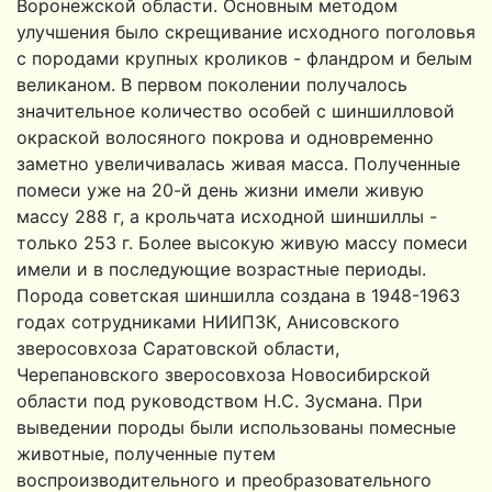
Воронежской области. Основным методом
улучшения было скрещивание исходного поголовья
с породами крупных кроликов - фландром и белым
великаном. В первом по­колении получалось
значительное количество особей с шиншил­ловой
окраской волосяного покрова и одновременно
заметно увеличивалась живая масса. Полученные
помеси уже на 20-й день жизни имели живую
массу 288 г, а крольчата исходной шин­шиллы -
только 253 г. Более высокую живую массу помеси
имели и в последующие возрастные периоды.
Порода советская шин­шилла создана в 1948-1963
годах сотрудниками НИИПЗК, Анисовского
зверосовхоза Саратовской области,
Черепановского зверосовхоза Новосибирской
области под руководством Н.С. Зусмана. При
выведении породы были использованы помес­ные
животные, полученные путем
воспроизводительного и пре­образовательного