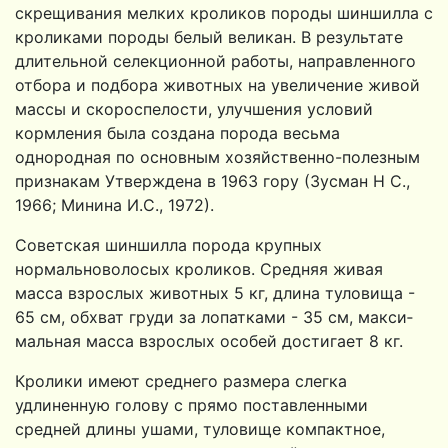
скрещивания мелких кроликов породы шин­шилла с
кроликами породы белый великан. В результате
дли­тельной селекционной работы, направленного
отбора и подбора животных на увеличение живой
массы и скороспелости, улучше­ния условий
кормления была создана порода весьма
однородная по основным хозяйственно-полезным
признакам Утверждена в 1963 гору (Зусман Н С.,
1966; Минина И.С., 1972).
Советская шиншилла порода крупных
нормальноволосых кроликов. Средняя живая
масса взрослых животных 5 кг, длина туловища -
65 см, обхват груди за лопатками - 35 см, макси­
мальная масса взрослых особей достигает 8 кг.
Кролики имеют среднего размера слегка
удлиненную голову с прямо поставленными
средней длины ушами, туловище ком­пактное,