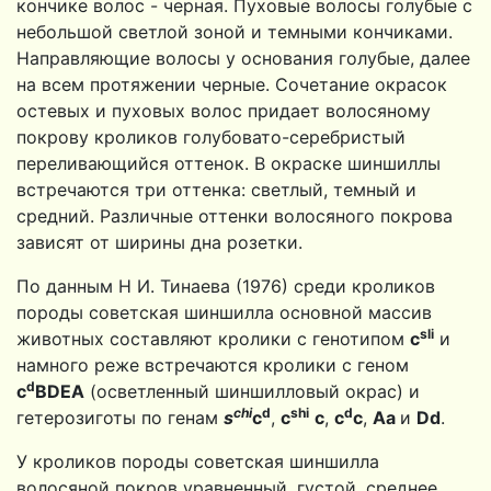
кончике волос - черная. Пуховые волосы голубые с
небольшой светлой зоной и темными кончиками.
Направляющие волосы у основания голубые, далее
на всем протяжении чер­ные. Сочетание окрасок
остевых и пуховых волос придает воло­сяному
покрову кроликов голубовато-серебристый
переливаю­щийся оттенок. В окраске шиншиллы
встречаются три оттенка: светлый, темный и
средний. Различные оттенки волосяного по­крова
зависят от ширины дна розетки.
По данным Н И. Тинаева (1976) среди кроликов
породы со­ветская шиншилла основной массив
sli
животных составляют кролики с генотипом
с
и
намного реже встречаются кролики с ге­ном
d
с
BDEA
(осветленный шиншилловый окрас) и
chi
d
shi
d
гетерозиготы по генам
s
с
,
с
c
,
с
с
,
Аа
и
Dd
.
У кроликов породы советская шиншилла
волосяной покров уравненный, густой, среднее